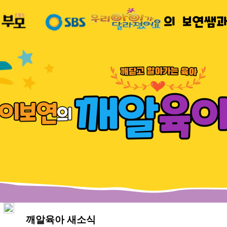
깨알육아 새소식
관리자