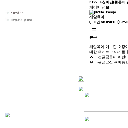
KBS 아침마당(황혼에 
페이지 정보
깨알육아
0건
850회
25-0
본문
깨알육아 이보연 소장이 
대한 주제로 이야기를 
이전글
꿈동이 어린
다음글
군산 육아종