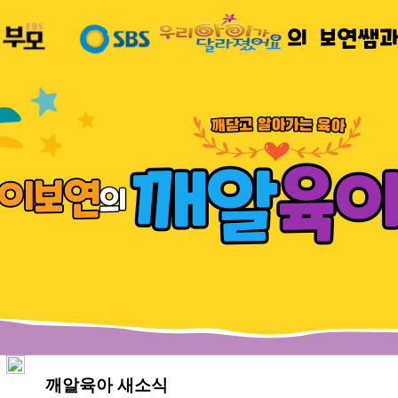
깨알육아 새소식
관리자