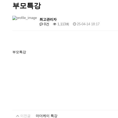
부모특강
최고관리자
0건
1,113회
25-04-14 18:17
부모특강
이전글
마더케이 특강