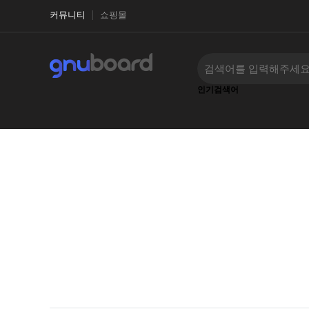
커뮤니티
쇼핑몰
인기검색어
‹
›