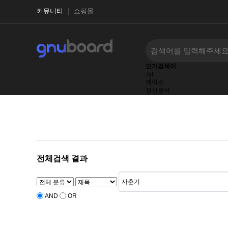
커뮤니티
쇼핑몰
인기검색어
JyI
에릭슨
정신분석
.
@@UuLhP
ikMjHqHHGzbM
심리상담
전체검색 결과
AND
OR